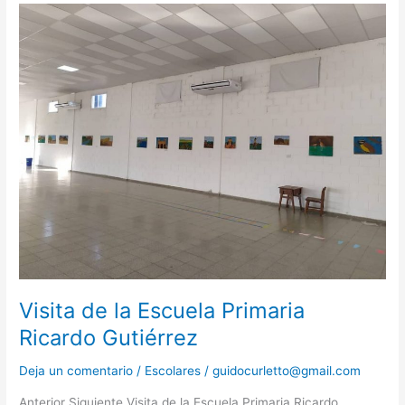
Visita
de
la
Escuela
Primaria
Ricardo
Gutiérrez
Visita de la Escuela Primaria
Ricardo Gutiérrez
Deja un comentario
/
Escolares
/
guidocurletto@gmail.com
Anterior Siguiente Visita de la Escuela Primaria Ricardo