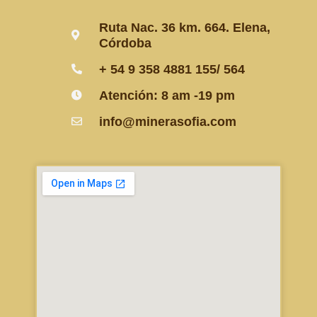
e
t
p
Ruta Nac. 36 km. 664. Elena,
Córdoba
b
a
p
+ 54 9 358 4881 155/ 564
o
g
Atención: 8 am -19 pm
o
r
info@minerasofia.com
k
a
-
m
f